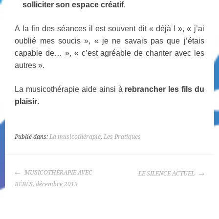
solliciter son espace créatif
.
A la fin des séances il est souvent dit « déjà ! », « j’ai
oublié mes soucis », « je ne savais pas que j’étais
capable de… », « c’est agréable de chanter avec les
autres ».
La musicothérapie aide ainsi à
rebrancher les fils du
plaisir
.
Publié dans:
La musicothérapie
,
Les Pratiques
NAVIGATION
MUSICOTHÉRAPIE AVEC
LE SILENCE ACTUEL
DES
BÉBÉS, décembre 2019
ARTICLES