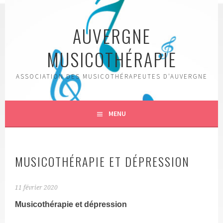
Aller
au
AUVERGNE
contenu
principal
MUSICOTHÉRAPIE
ASSOCIATION DES MUSICOTHÉRAPEUTES D'AUVERGNE
MENU
MUSICOTHÉRAPIE ET DÉPRESSION
11 février 2020
Musicothérapie et dépression